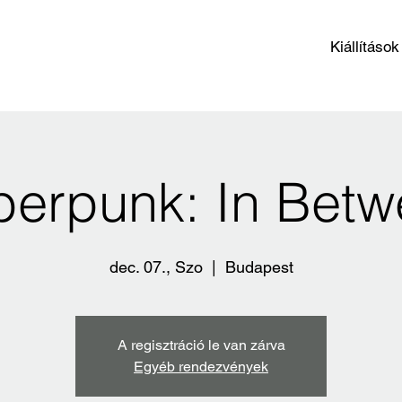
Kiállítások
erpunk: In Bet
dec. 07., Szo
  |  
Budapest
A regisztráció le van zárva
Egyéb rendezvények