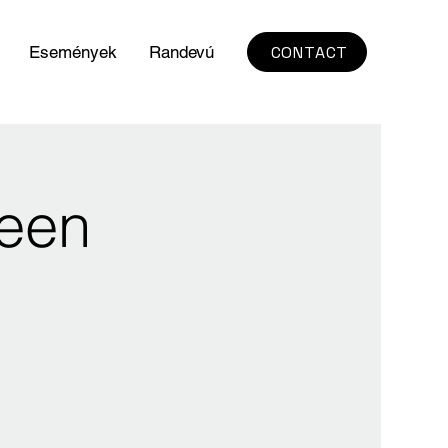
CONTACT
Események
Randevú
ween