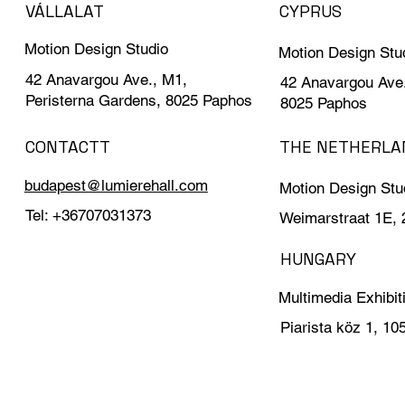
VÁLLALAT
CYPRUS
Motion Design Studio
Motion Design Stu
42 Anavargou Ave., M1,
42 Anavargou Ave.
Peristerna Gardens, 8025 Paphos
8025 Paphos
CONTACTT
THE NETHERLA
budapest@lumierehall.com
Motion Design Stu
Tel: +36707031373
Weimarstraat 1E,
HUNGARY
Multimedia Exhibit
Piarista köz 1, 1