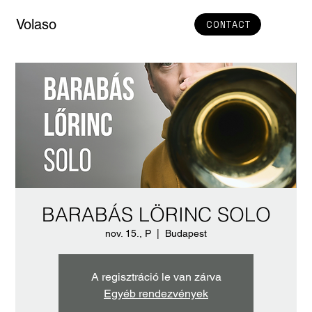
Volaso
CONTACT
BARABÁS LÖRINC SOLO
nov. 15., P
  |  
Budapest
A regisztráció le van zárva
Egyéb rendezvények