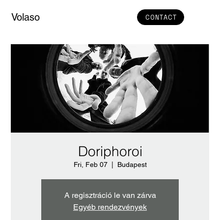
Volaso
CONTACT
Doriphoroi
Fri, Feb 07
  |  
Budapest
A regisztráció le van zárva
Egyéb rendezvények