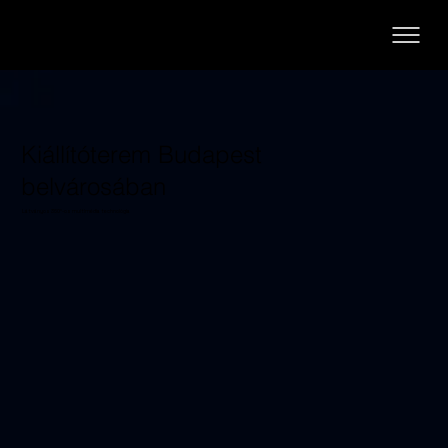
Kiállítóterem Budapest
belvárosában
Látványos 360°-os multimédia technológia